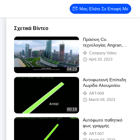
Μας Ελάτε Σε Επαφή Με
Σχετικά Βίντεο
Πράσινη Co.
τεχνολογίας Angran,
ΕΠΕ.
Company Video
April 20, 2023
04:23
Αυτοφωτεινή Επίπεδη
Λωρίδα Αλουμινίου
ART-009
March 04, 2023
00:19
Αυτόφωτο παθητικό
φως γραμμής
ART-007