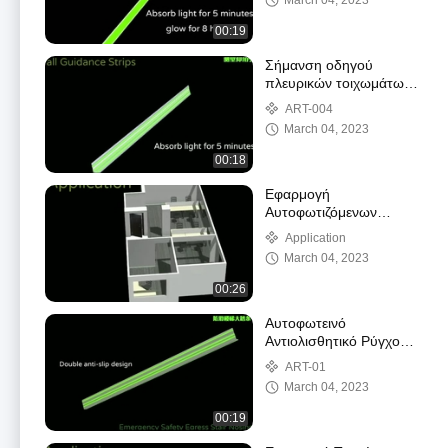
March 04, 2023
00:19
Σήμανση οδηγού
πλευρικών τοιχωμάτων
αυτοφωτεινής
ART-004
αλουμινίου
March 04, 2023
00:18
Εφαρμογή
Αυτοφωτιζόμενων
Ταινιών Ασφαλείας
Application
Αλουμινίου
March 04, 2023
00:26
Αυτοφωτεινό
Αντιολισθητικό Ρύγχος
Σκάλας
ART-01
March 04, 2023
00:19