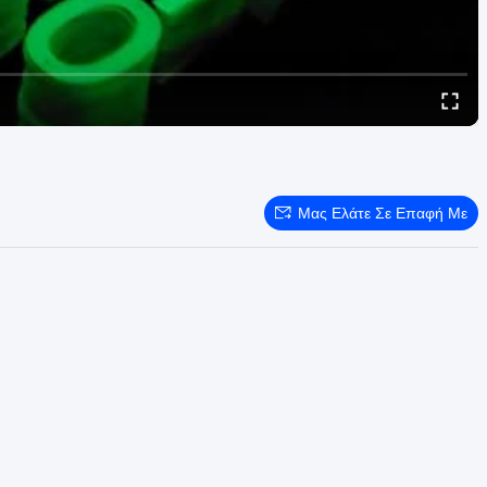
Μας Ελάτε Σε Επαφή Με