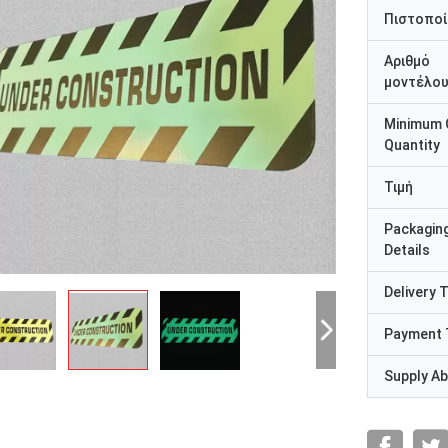
Πιστοποί
Αριθμό
μοντέλο
Minimum 
Quantity
Τιμή
Packagin
Details
Delivery 
Payment 
Supply Abi