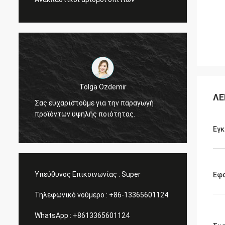
 Ozdemir
Τσέις Μακσίνι
ΛΕ
ια την παραγωγή
Τέλειο - το προϊόν είναι ακριβώς αυτ
ποιότητας.
που χρειάζομαι
Εγ
Υπεύθυνος Επικοινωνίας :
Super
Εφ
Τηλεφωνικό νούμερο :
+86-13365601124
WhatsApp :
+8613365601124