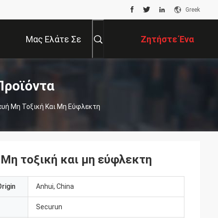
Greek
Μας Ελάτε Σε
Ζητήστε Ένα
Επαφή Με
Απόσπασμα
Προϊόντα
υή Μη Τοξική Και Μη Εύφλεκτη
Μη τοξική και μη εύφλεκτη
rigin
Anhui, China
Securun