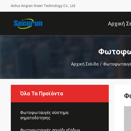
Anhui Angran Green Technology Co., Ltd.
Αρχική Σ
Φωτοφωτ
Αρχική Σελίδα
/
Φωτοφωταυγέ
Όλα Τα Προϊόντα
Φ
Φωτοφωταυγές σύστημα
σηματοδότησης
Φωτοφωταυγές σημάδι εξόδων