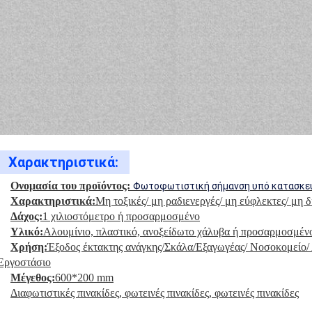
Χαρακτηριστικά:
Ονομασία του προϊόντος:
Φωτοφωτιστική σήμανση υπό κατασκε
Χαρακτηριστικά:
Μη τοξικές/ μη ραδιενεργές/ μη εύφλεκτες/ μη 
Δάχος:
1 χιλιοστόμετρο ή προσαρμοσμένο
Υλικό:
Αλουμίνιο, πλαστικό, ανοξείδωτο χάλυβα ή προσαρμοσμέν
Χρήση:
Έξοδος έκτακτης ανάγκης/Σκάλα/Εξαγωγέας/ Νοσοκομείο/ 
Εργοστάσιο
Μέγεθος:
600*200 mm
Διαφωτιστικές πινακίδες, φωτεινές πινακίδες, φωτεινές πινακίδες