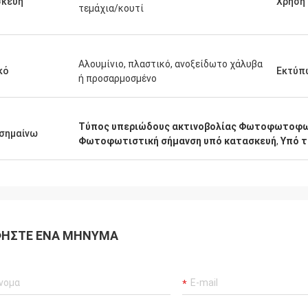
σκευή
Χρήση
τεμάχια/κουτί
Αλουμίνιο, πλαστικό, ανοξείδωτο χάλυβα
κό
Εκτύπ
ή προσαρμοσμένο
Τύπος υπεριώδους ακτινοβολίας Φωτοφωτο
σημαίνω
Φωτοφωτιστική σήμανση υπό κατασκευή
,
Υπό τ
ΉΣΤΕ ΈΝΑ ΜΉΝΥΜΑ