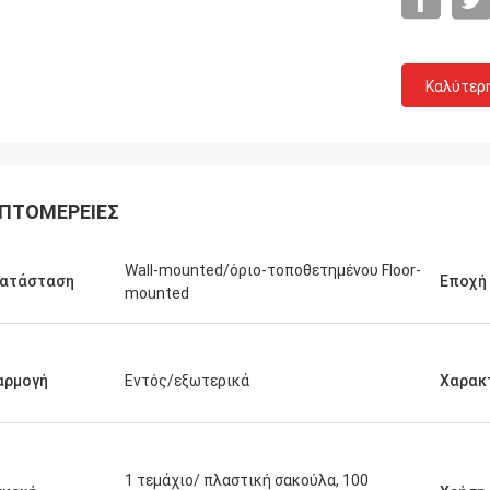
Καλύτερ
Dev Shu
ΠΤΟΜΈΡΕΙΕΣ
ό
άριστοι προϊόν και άνθρωποι στην
εργασία με!
Wall-mounted/όριο-τοποθετημένου Floor-
κατάσταση
Εποχή
mounted
αρμογή
Εντός/εξωτερικά
Χαρακ
1 τεμάχιο/ πλαστική σακούλα, 100