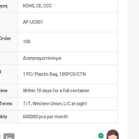
ηση
ROHS, CE, CCC
ΑΡ-UC001
υ
Order
100
Διαπραγματεύσιμα
g
1 PC/ Plastic Bag, 100PCS/CTN
Time
Within 10 days for a full container
Terms
T/T, Western Union, L/C at sight
lity
600000 pcs per month