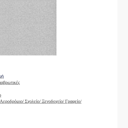
υή
διαβρωτικές
ο
Αεροδρόμιο/ Σχολείο/ Ξενοδοχείο/ Γραφείο/