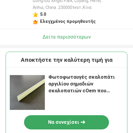
Gongtou Xinglu Park, Luyang, Hefei,
Anhui, China. 230000test ,Κίνα
5.0
Ελεγχμένος προμηθευτής
Δείτε περισσότερων
Αποκτήστε την καλύτερη τιμή για
Φωτοφωταυγές σκαλοπάτι
αργιλίου σημαδιών
σκαλοπατιών cOem που
ακονίζει 2.8mm
Να συνεχίσει