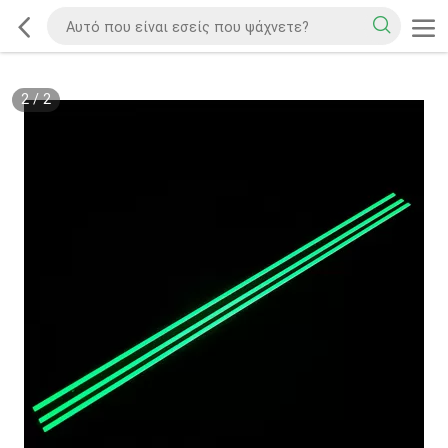
2
/
2