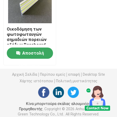
Φωτοφωταυγή σημάδια πυρκαγιάς
Οικοδόμηση των
Φωτοφωταύγεια Μύτη Σκάλας
φωτοφωταυγών
σημαδιών πορειών
εξόδων Baseboard
Φωτοφωταύγεια Σήμανση Διαδρομής Εξόδου
για την έξοδο
Αποστολή
Φωτεινή σήμανση διαδρομής εξόδου
ερώτησης
Αρχική Σελίδα
Περίπου εμείς
επαφή
Desktop Site
Λωρίδα φωτοφωταύγειας
Χάρτης ιστότοπου
Πολιτική μυστικότητας
Φωτοφωταυγείς λουρίδες κιγκλιδωμάτων
Κίνα μπορντούρα σκάλας αλουμινίου
Προμηθευτής.
Copyright © 2026 Anhui Angran
Φωτοφωταύγεια Προϊόντα Ασφαλείας
Green Technology Co., Ltd.. All Rights Reserved.