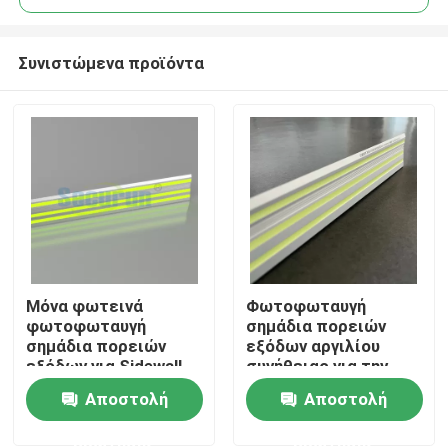
Συνιστώμενα προϊόντα
Μόνα φωτεινά
Φωτοφωταυγή
Αρχική Σελίδα
φωτοφωταυγή
σημάδια πορειών
σημάδια πορειών
εξόδων αργιλίου
εξόδων για Sidewall
συνήθειας για την
Προϊόντα
εξόδου νοσοκομείων
έξοδο
Αποστολή
Αποστολή
τον οδηγό
ερώτησης
ερώτησης
Βίντεο