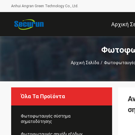
Anhui Angran Green Technology Co., Ltd.
Αρχική Σ
Φωτοφωτ
Αρχική Σελίδα
/
Φωτοφωταυγές
Όλα Τα Προϊόντα
Α
σ
Φωτοφωταυγές σύστημα
σηματοδότησης
Φωτοφωταυγές σημάδι εξόδων