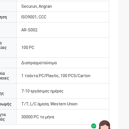
Securun, Angran
ηση
ISO9001, CCC
AR-S002
υ
α
ίας
100 PC
Διαπραγματεύσιμα
σία
1 τσάντα PC/Plastic, 100 PCS/Carton
ειες
7-10 εργάσιμες ημέρες
ης
ρωμής
T/T, L/C άμεσα, Western Union
ητα
30000 PC το μήνα
άς