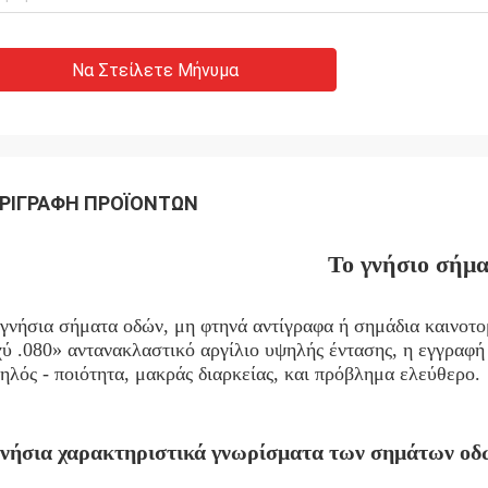
Να Στείλετε Μήνυμα
ΡΙΓΡΑΦΉ ΠΡΟΪΌΝΤΩΝ
Το γνήσιο σήμ
 γνήσια σήματα οδών, μη φτηνά αντίγραφα ή σημάδια καινοτ
ύ .080» αντανακλαστικό αργίλιο υψηλής έντασης, η εγγραφή 
λός - ποιότητα, μακράς διαρκείας, και πρόβλημα ελεύθερο.
νήσια χαρακτηριστικά γνωρίσματα των σημάτων οδ