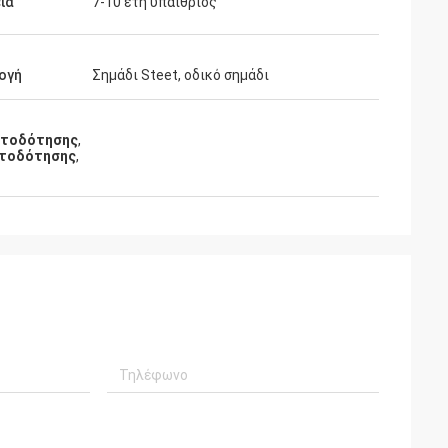
ια
7-10 έτη υπαίθριος
ογή
Σημάδι Steet, οδικό σημάδι
ατοδότησης
,
τοδότησης
,