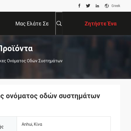
Greek
Μας Ελάτε Σε
Ζητήστε Ένα
Προϊόντα
Επαφή Με
Απόσπασμα
κες Ονόματος Οδών Συστημάτων
ες ονόματος οδών συστημάτων
Anhui, Κίνα
ής