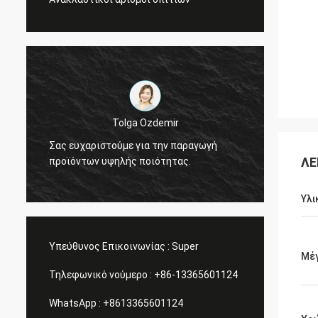
Tolga Ozdemir
Σας ευχαριστούμε για την παραγωγή
Τέλειο
ΛΕ
προϊόντων υψηλής ποιότητας.
που χρ
Υλι
Υπεύθυνος Επικοινωνίας :
Super
Μέ
Τηλεφωνικό νούμερο :
+86-13365601124
WhatsApp :
+8613365601124