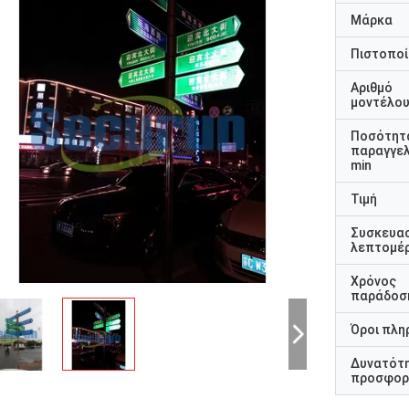
Μάρκα
Πιστοποί
Αριθμό
μοντέλο
Ποσότητ
παραγγελ
min
Τιμή
Συσκευα
λεπτομέρ
Χρόνος
παράδοσ
Όροι πλη
Δυνατότ
προσφορ