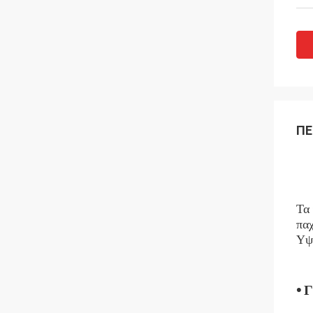
ΠΕ
Τα
παχ
Υψη
•
Γ