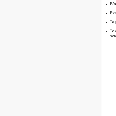
Εξα
Εκτ
Τα 
Το 
αντ