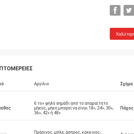
Καλύτερ
Τσέις Μακσίνι
Dev Sh
 - το προϊόν είναι ακριβώς αυτό
άριστοι προϊόν και άνθ
ΠΤΟΜΈΡΕΙΕΣ
ειάζομαι
εργασία με!
κό
Αργίλιο
Σχήμα
6 το» ψηλό σημάδι από το απαραίτητο
γεθος
μήκος, μήκη μπορεί να είναι 18», 24», 30»,
Πάχος
36», 42» ή 48»
Πράσινος, μπλε, άσπρος, κόκκινος,