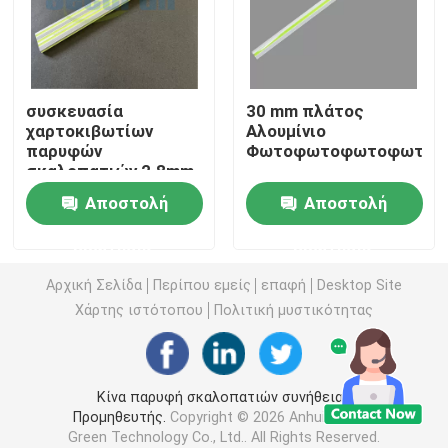
Φωτοφωταυγή σημάδια πυρκαγιάς
συσκευασία
30 mm πλάτος
Φωτοφωταύγεια Μύτη Σκάλας
χαρτοκιβωτίων
Αλουμίνιο
παρυφών
Φωτοφωτοφωτοφωτοφ
σκαλοπατιών 2.8mm
Φωτοφωταύγεια Σήμανση Διαδρομής Εξόδου
φωτοφωταυγής
Αποστολή
Αποστολή
αντιολισθητική
Φωτεινή σήμανση διαδρομής εξόδου
ερώτησης
ερώτησης
Αρχική Σελίδα
Περίπου εμείς
επαφή
Desktop Site
Λωρίδα φωτοφωταύγειας
Χάρτης ιστότοπου
Πολιτική μυστικότητας
Φωτοφωταυγείς λουρίδες κιγκλιδωμάτων
Κίνα παρυφή σκαλοπατιών συνήθειας
Προμηθευτής.
Copyright © 2026 Anhui Angran
Φωτοφωταύγεια Προϊόντα Ασφαλείας
Green Technology Co., Ltd.. All Rights Reserved.