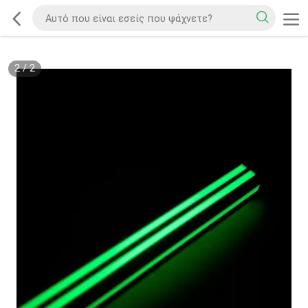
2
/
2