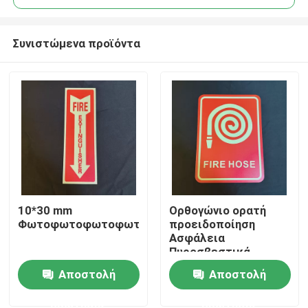
Συνιστώμενα προϊόντα
10*30 mm
Ορθογώνιο ορατή
Αρχική Σελίδα
Φωτοφωτοφωτοφωτοφωτοφωτοφωτοφωτοφωτ
προειδοποίηση
Ασφάλεια
Πυροσβεστικά
Προϊόντα
σήματα λάμπουν στο
Αποστολή
Αποστολή
σκοτάδι
ερώτησης
ερώτησης
Βίντεο