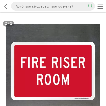
2
/
2