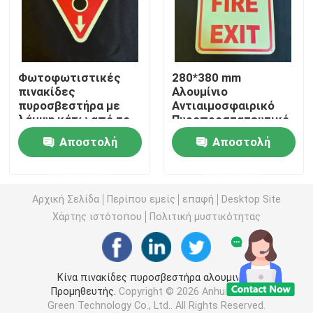
Φωτοφωταυγή σημάδια πυρκαγιάς
Φωτοφωτιστικές
280*380 mm
Φωτοφωταύγεια Μύτη Σκάλας
πινακίδες
Αλουμίνιο
πυροσβεστήρα με
Αντιαιμοσφαιρικό
λάμψη κάτω από το
Πυροπροστατευτικό
Φωτοφωταύγεια Σήμανση Διαδρομής Εξόδου
βέλος στο σκοτάδι
Σημάδι Ασφάλειας
Αποστολή
Αποστολή
Έξοδος Φωτεινός
στο σκοτάδι
Φωτεινή σήμανση διαδρομής εξόδου
ερώτησης
ερώτησης
Αρχική Σελίδα
Περίπου εμείς
επαφή
Desktop Site
Λωρίδα φωτοφωταύγειας
Χάρτης ιστότοπου
Πολιτική μυστικότητας
Φωτοφωταυγείς λουρίδες κιγκλιδωμάτων
Κίνα πινακίδες πυροσβεστήρα αλουμινίου
Προμηθευτής.
Copyright © 2026 Anhui Angran
Φωτοφωταύγεια Προϊόντα Ασφαλείας
Green Technology Co., Ltd.. All Rights Reserved.