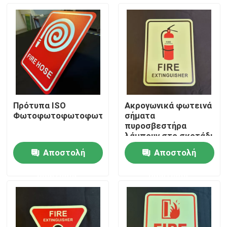
Σχετικά με εμάς
Γύρος εργοστασίων
Ποιοτικός έλεγχος
Πρότυπα ISO
Ακρογωνικά φωτεινά
Φωτοφωτοφωτοφωτοφωτοφωτοφωτοφωτοφωτ
σήματα
επαφή
πυροσβεστήρα
λάμπουν στο σκοτάδι
280*380 mm
Αποστολή
Αποστολή
Ζητήστε ένα απόσπασμα
ερώτησης
ερώτησης
Φωτοφωταυγές σύστημα σηματοδότησης
Φωτοφωταυγές σημάδι εξόδων ασφάλειας